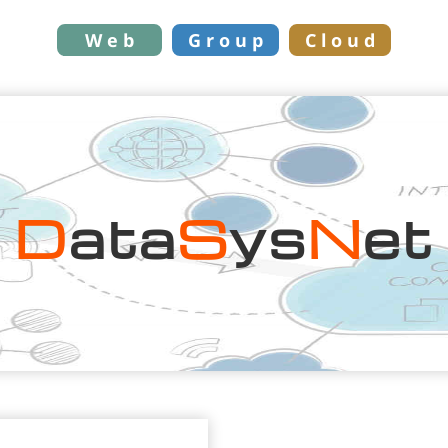
W e b
G r o u p
C l o u d
D
Ata
S
Ys
N
Et