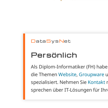
D
ata
S
ys
N
et
Persönlich
Als Diplom-Informatiker (FH) habe
die Themen
Website
,
Groupware
u
spezialisiert. Nehmen Sie
Kontakt
m
sprechen über IT-Lösungen für Ihr