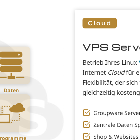
Cloud
VPS Serv
Betrieb Ihres Linux
Internet
Cloud
für e
Flexibilität, der si
Daten
gleichzeitig kosteng
Groupware Server
Zentrale Daten S
Shop & Websites 
rogramme